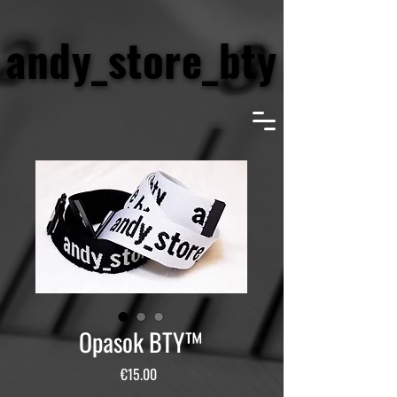
andy_store_bty
andy_store_bty
Opasok BTY™
Price
€15.00